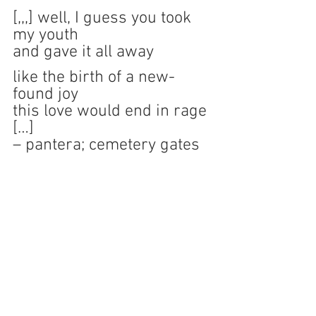
[,,,] well, I guess you took 
my youth
and gave it all away
like the birth of a new-
found joy
this love would end in rage 
[…]
– pantera; cemetery gates