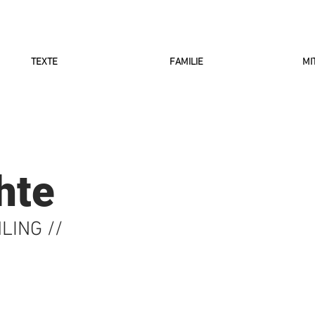
TEXTE
FAMILIE
MI
hte
LING //