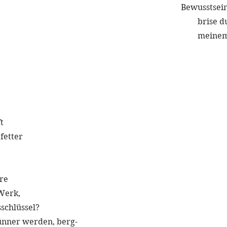
Bewusstsein
brise d
meinem
t
fetter
.
äre
Werk,
schlüssel?
nner werden, berg-