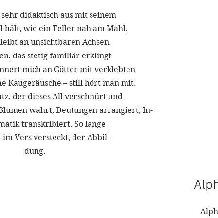
chon sehr didaktisch aus mit seinem
l hält, wie ein Teller nah am Mahl,
leibt an unsichtbaren Achsen.
, das stetig familiär erklingt
nnert mich an Götter mit verklebten
e Kaugeräusche – still hört man mit.
atz, der dieses All verschnürt und
 Blumen wahrt, Deutungen arrangiert, In-
atik transkribiert. So lange
 im Vers versteckt, der Abbil-
                                                      dung. 
Alp
Alph