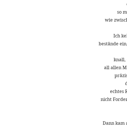
so m
wie zwisc
Ich ke
bestände ein
knall,
all allen 
präzis
echtes R
nicht Forde
Dann kam a