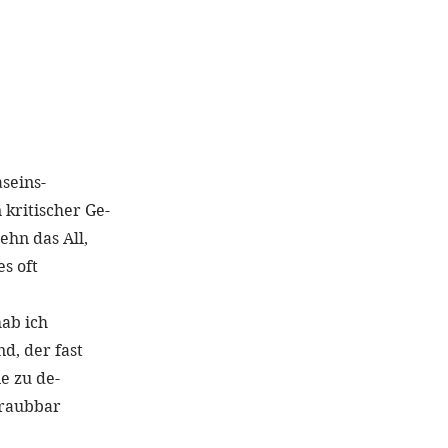
seins-
 kritischer Ge-
hn das All,
s oft
hab ich
d, der fast
e zu de-
hraubbar