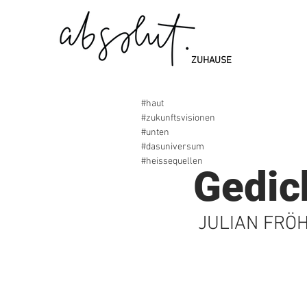
ZUHAUSE
#haut
#zukunftsvisionen
#unten
#dasuniversum
1. Okt. 2024
#heissequellen
Gedic
 JULIAN FRÖH