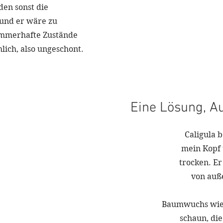
den sonst die
 und er wäre zu
zimmerhafte Zustände
lich, also ungeschont.
Eine Lösung, A
Caligula b
mein Kopf t
trocken. Er
von auß
Baumwuchs wie 
schaun, die