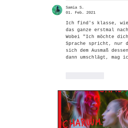
Samia S.
01. Feb. 2021
Ich find's klasse, wi
das ganze erstmal nac
Wobei "Ich möchte dic
Sprache spricht, nur 
sich dem Ausmaß desse
dann umschlägt, mag i
Gefällt mir