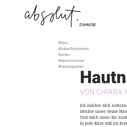
ZUHAUSE
#haut
#zukunftsvisionen
#unten
#dasuniversum
1. Feb. 2021
#heissequellen
Hautn
VON CHIARA 
Ich möchte dich aufsch
Möchte unter deine Hau
Und mich unter ihr ausb
In jede Ritze will ich kr