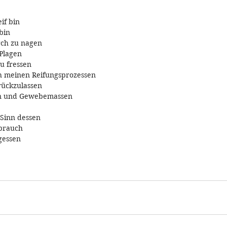
eif bin
bin
ch zu nagen
Plagen
u fressen
h meinen Reifungsprozessen
rückzulassen
en und Gewebemassen
 Sinn dessen
brauch
gessen