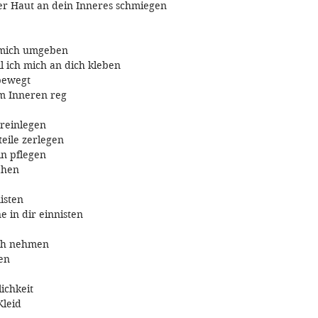
r Haut an dein Inneres schmiegen
 mich umgeben
l ich mich an dich kleben
bewegt
m Inneren reg
 reinlegen
teile zerlegen
n pflegen
ähen
isten
e in dir einnisten
ch nehmen
ben
ichkeit
Kleid