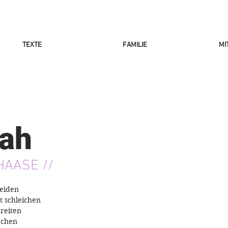
TEXTE
FAMILIE
MI
ah
HAASE //
neiden
t schleichen
reiten
iechen